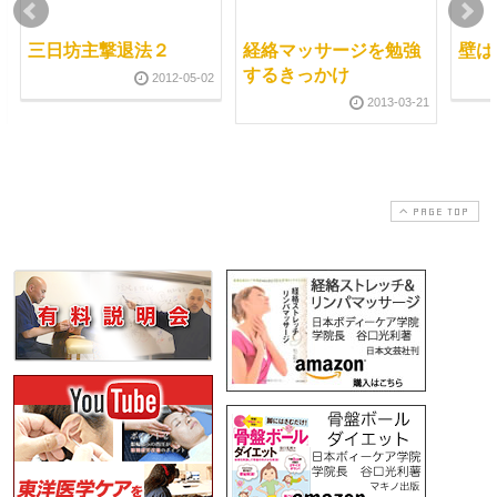
三日坊主撃退法２
経絡マッサージを勉強
壁は
するきっかけ
2012-05-02
2013-03-21
PAGE TOP