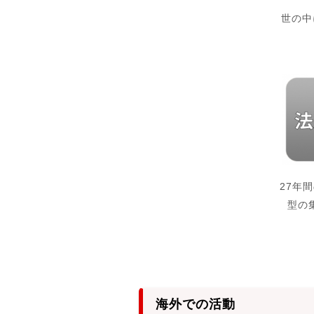
世の中
27年
型の
海外での活動