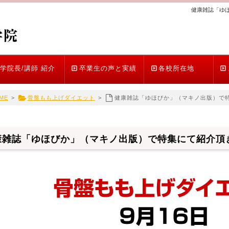
健康雑誌「ゆ
学院長/講師 紹介
卒業生の声と実績
各校所在地
ME
>
骨盤もも上げダイエット
>
健康雑誌「ゆほびか」（マキノ出版）で
康雑誌「ゆほびか」（マキノ出版）で特集にて紹介頂