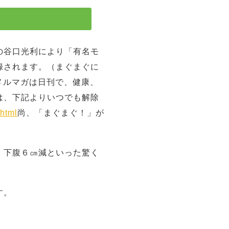
の谷口光利により「有名モ
録されます。（まぐまぐに
のメルマガは日刊で、健康、
は、下記よりいつでも解除
html
尚、「まぐまぐ！」が
、下腹６㎝減といった驚く
す。