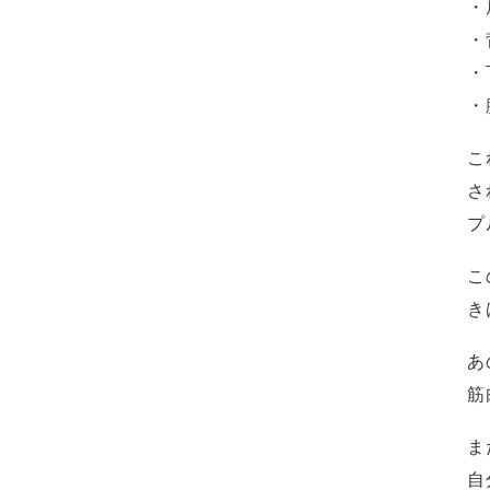
・
・
・
・
こ
さ
プ
こ
き
あ
筋
ま
自