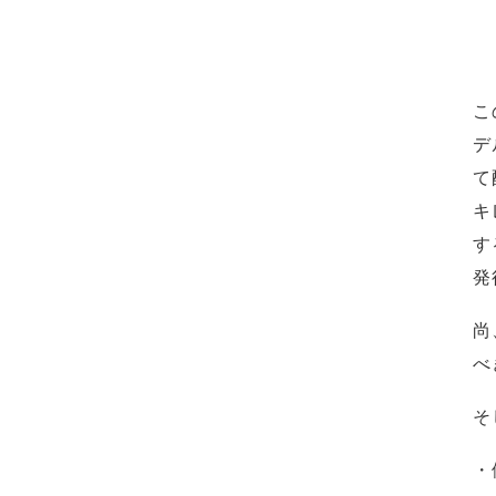
こ
デ
て
キ
す
発
尚
べ
そ
・