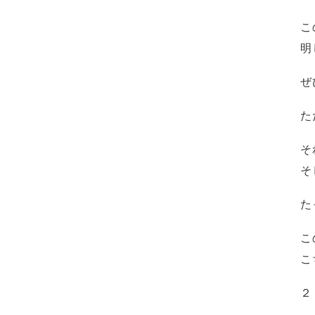
こ
明
ぜ
た
そ
そ
た
こ
こ
２