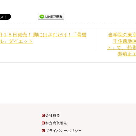
９月１５日発売！ 脚にはさむだけ！「骨盤
当学院の東
ル」ダイエット
千住西地
ト」で、 特
盤矯正エ
会社概要
特定商取引法
プライバシーポリシー