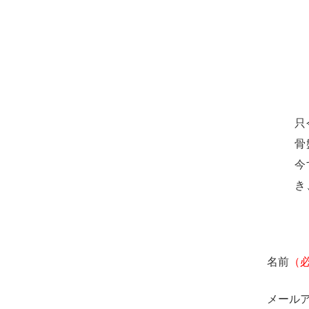
只
骨
今
き
名前
（
メール