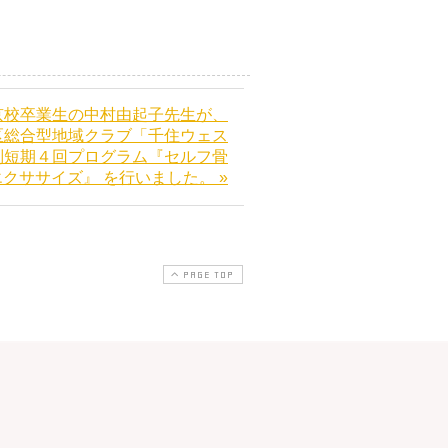
京校卒業生の中村由起子先生が、
区総合型地域クラブ「千住ウェス
別短期４回プログラム『セルフ骨
クササイズ』 を行いました。 »
PAGE TOP