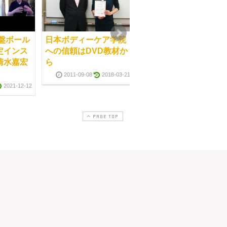
盤ボール
日本ボディーケア学院
スクール選び～私のポ
定インス
への信頼はDVD教材か
イント
清水嘉宏
ら
2011-09-08
2018-03-2
2011-09-08
2018-03-21
2021-12-12
PAGE TOP