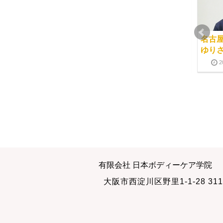
香港から、メルさんが
経絡ヘッドケア講座阪
名古
経絡小顔マッサージを
本さんのインタビュー
ゆり
学びに来てくれました
2023-02-22
2
2019-11-01
日本ボディーケア学院
スクール選び～私のポ
有限会社 日本ボディーケア学院
への信頼はDVD教材か
イント
大阪市西淀川区野里1-1-28 311
ら
2011-09-08
2018-03-21
2011-09-08
2018-03-21