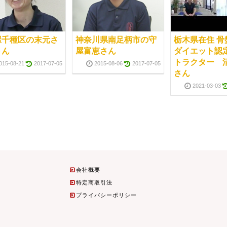
屋千種区の末元さ
神奈川県南足柄市の守
栃木県在住 骨
さん
屋富恵さん
ダイエット認
トラクター 
015-08-21
2017-07-05
2015-08-06
2017-07-05
さん
2021-03-03
会社概要
特定商取引法
プライバシーポリシー