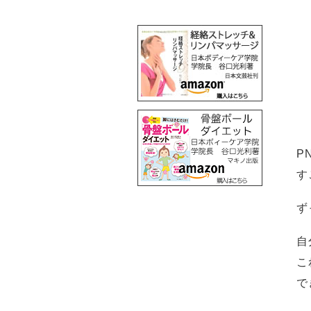
P
す
ず
自
こ
で