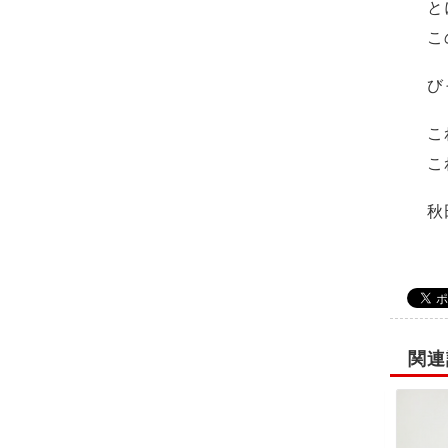
と
こ
び
こ
こ
秋
関連