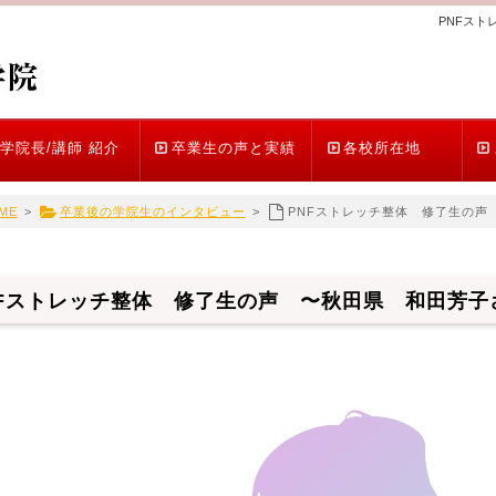
PNFス
学院長/講師 紹介
卒業生の声と実績
各校所在地
ME
>
卒業後の学院生のインタビュー
>
PNFストレッチ整体 修了生の声
NFストレッチ整体 修了生の声 〜秋田県 和田芳子