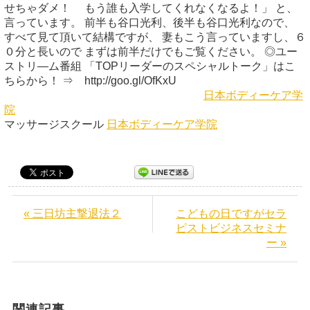
せちゃダメ！ もう誰も入学してくれなくなるよ！」 と、
言っています。 前半も谷口光利、後半も谷口光利なので、
すべて見て頂いて結構ですが、 妻もこう言っていますし、６
０分と長いので まずは前半だけでもご覧ください。 ◎ユー
ストリ―ム番組 「TOPリーダーのスペシャルトーク」はこ
ちらから！ ⇒ http://goo.gl/OfKxU
日本ボディーケア学
院
マッサージスクール
日本ボディーケア学院
« 三日坊主撃退法２
こどもの日ですがセラ
ピストビジネスセミナ
ー »
関連記事