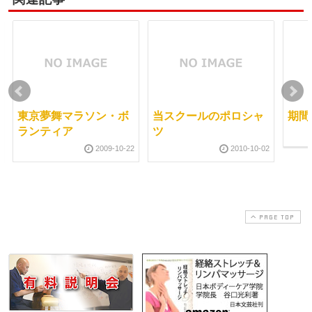
東京夢舞マラソン・ボ
当スクールのポロシャ
期間
ランティア
ツ
2009-10-22
2010-10-02
PAGE TOP