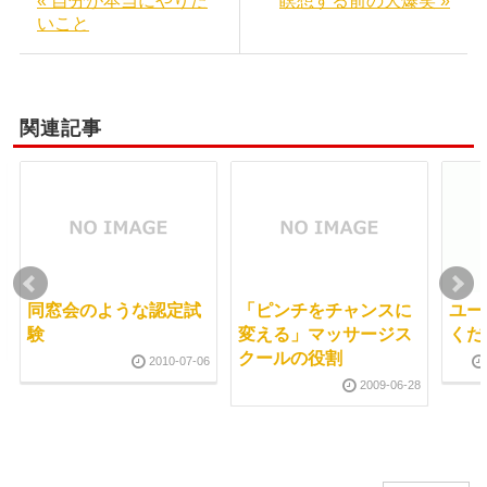
« 自分が本当にやりた
瞑想する前の大爆笑 »
いこと
関連記事
同窓会のような認定試
「ピンチをチャンスに
ユー
験
変える」マッサージス
くだ
クールの役割
2010-07-06
2009-06-28