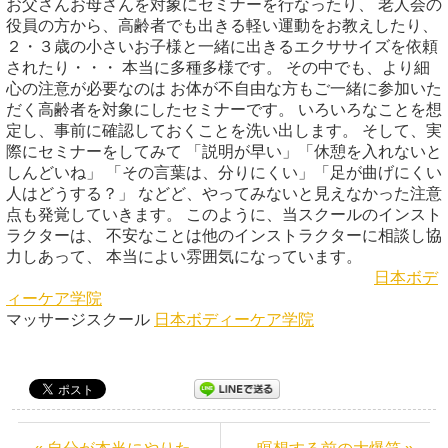
お父さんお母さんを対象にセミナーを行なったり、 老人会の
役員の方から、高齢者でも出きる軽い運動をお教えしたり、
２・３歳の小さいお子様と一緒に出きるエクササイズを依頼
されたり・・・ 本当に多種多様です。 その中でも、より細
心の注意が必要なのは お体が不自由な方もご一緒に参加いた
だく高齢者を対象にしたセミナーです。 いろいろなことを想
定し、事前に確認しておくことを洗い出します。 そして、実
際にセミナーをしてみて 「説明が早い」「休憩を入れないと
しんどいね」 「その言葉は、分りにくい」「足が曲げにくい
人はどうする？」 などど、やってみないと見えなかった注意
点も発覚していきます。 このように、当スクールのインスト
ラクターは、 不安なことは他のインストラクターに相談し協
力しあって、 本当によい雰囲気になっています。
日本ボデ
ィーケア学院
マッサージスクール
日本ボディーケア学院