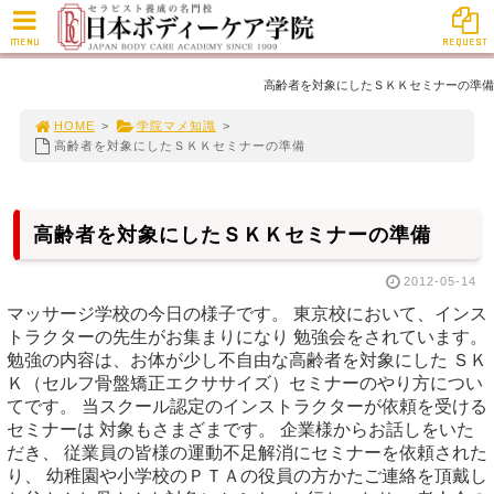
MENU
REQUEST
高齢者を対象にしたＳＫＫセミナーの準備
HOME
>
学院マメ知識
>
高齢者を対象にしたＳＫＫセミナーの準備
高齢者を対象にしたＳＫＫセミナーの準備
2012-05-14
マッサージ学校の今日の様子です。 東京校において、インス
トラクターの先生がお集まりになり 勉強会をされています。
勉強の内容は、お体が少し不自由な高齢者を対象にした ＳＫ
Ｋ（セルフ骨盤矯正エクササイズ）セミナーのやり方につい
てです。 当スクール認定のインストラクターが依頼を受ける
セミナーは 対象もさまざまです。 企業様からお話しをいた
だき、 従業員の皆様の運動不足解消にセミナーを依頼された
り、 幼稚園や小学校のＰＴＡの役員の方かたご連絡を頂戴し