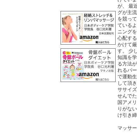
が、 最
グが主流
を競って
ているよ
ニングを
心配する
かけて厳
す。 少
知識を学
る方法が
れるパー
で運動生
して頂き
ササイズ
せんでた
国アメリ
りがない
け引き締
マッサ