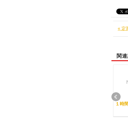
« 
関連
最初に見るところ
東京校の修了生が大阪
１時
校に！
2012-03-29
2013-08-13