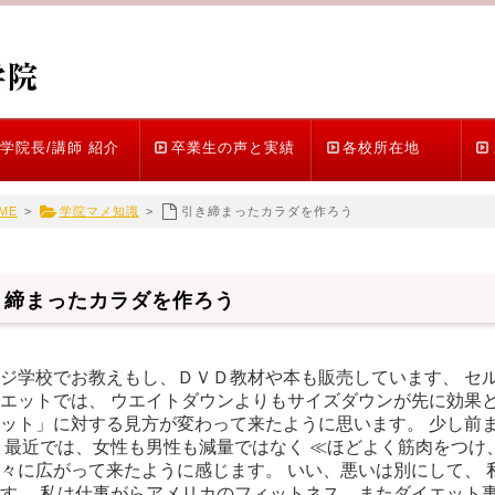
学院長/講師 紹介
卒業生の声と実績
各校所在地
ME
>
学院マメ知識
>
引き締まったカラダを作ろう
き締まったカラダを作ろう
ジ学校でお教えもし、ＤＶＤ教材や本も販売しています、 セ
エットでは、 ウエイトダウンよりもサイズダウンが先に効果と
ット」に対する見方が変わって来たように思います。 少し前
 最近では、女性も男性も減量ではなく ≪ほどよく筋肉をつけ
々に広がって来たように感じます。 いい、悪いは別にして、 
す。 私は仕事がらアメリカのフィットネス、またダイエット事