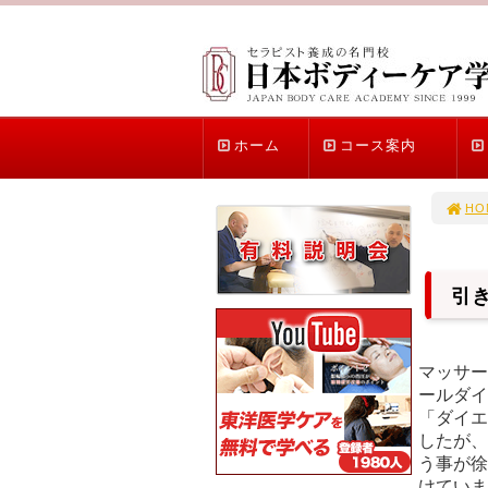
ホーム
コース案内
HO
引
マッサー
ールダイ
「ダイエ
したが、
う事が徐
けていま