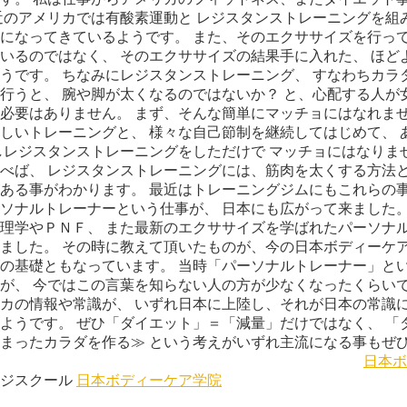
近のアメリカでは有酸素運動と レジスタンストレーニングを組
になってきているようです。 また、そのエクササイズを行って
いるのではなく、 そのエクササイズの結果手に入れた、 ほど
うです。 ちなみにレジスタンストレーニング、 すなわちカラ
行うと、 腕や脚が太くなるのではないか？ と、心配する人が
必要はありません。 まず、そんな簡単にマッチョにはなれませ
しいトレーニングと、 様々な自己節制を継続してはじめて、 
しレジスタンストレーニングをしただけで マッチョにはなりま
べば、 レジスタンストレーニングには、筋肉を太くする方法と
ある事がわかります。 最近はトレーニングジムにもこれらの事
ソナルトレーナーという仕事が、 日本にも広がって来ました。
理学やＰＮＦ、 また最新のエクササイズを学ばれたパーソナル
ました。 その時に教えて頂いたものが、今の日本ボディーケア
の基礎ともなっています。 当時「パーソナルトレーナー」とい
が、 今ではこの言葉を知らない人の方が少なくなったくらいで
カの情報や常識が、 いずれ日本に上陸し、それが日本の常識に
ようです。 ぜひ「ダイエット」＝「減量」だけではなく、 「
まったカラダを作る≫ という考えがいずれ主流になる事もぜ
日本ボ
ージスクール
日本ボディーケア学院