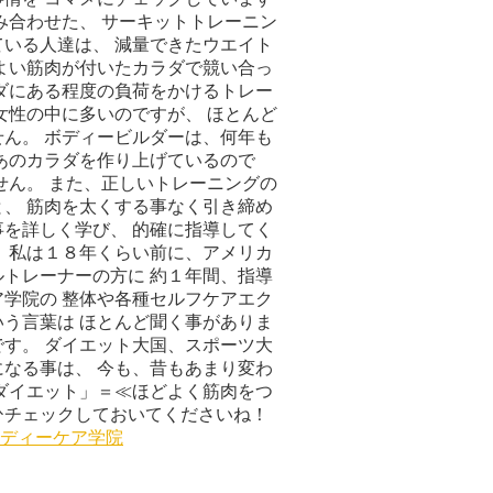
み合わせた、 サーキットトレーニン
いる人達は、 減量できたウエイト
よい筋肉が付いたカラダで競い合っ
ダにある程度の負荷をかけるトレー
女性の中に多いのですが、 ほとんど
ん。 ボディービルダーは、何年も
あのカラダを作り上げているので
せん。 また、正しいトレーニングの
、 筋肉を太くする事なく引き締め
を詳しく学び、 的確に指導してく
 私は１８年くらい前に、アメリカ
トレーナーの方に 約１年間、指導
学院の 整体や各種セルフケアエク
う言葉は ほとんど聞く事がありま
す。 ダイエット大国、スポーツ大
なる事は、 今も、昔もあまり変わ
ダイエット」＝≪ほどよく筋肉をつ
ひチェックしておいてくださいね！
ディーケア学院