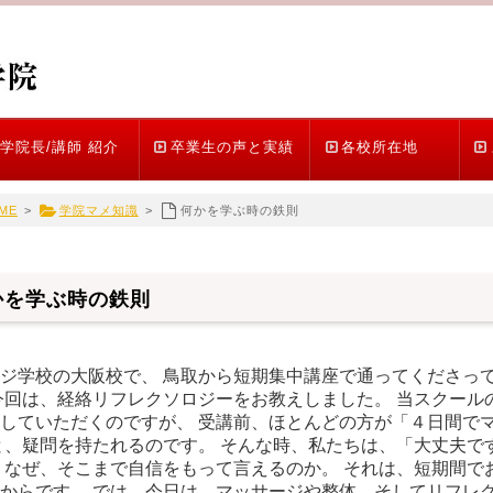
学院長/講師 紹介
卒業生の声と実績
各校所在地
ME
>
学院マメ知識
>
何かを学ぶ時の鉄則
かを学ぶ時の鉄則
ジ学校の大阪校で、 鳥取から短期集中講座で通ってくださって
今回は、経絡リフレクソロジーをお教えしました。 当スクール
していただくのですが、 受講前、ほとんどの方が「４日間で
と、疑問を持たれるのです。 そんな時、私たちは、「大丈夫で
 なぜ、そこまで自信をもって言えるのか。 それは、短期間で
からです。 では、今日は、マッサージや整体、そしてリフレク