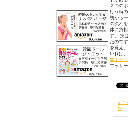
２つのポ
行う時の
初から一
の流れを
体に負担
す。 実
たのです
を覚え、
いれ
本ボディ
マッサ
« 
告