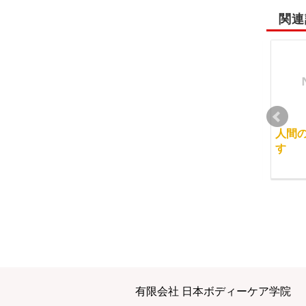
関連
マッサージ学校におけ
経絡マッサージのリズ
人間
るデータ
ム
す
2013-04-03
2015-09-13
2017-02-05
まだまだこれから
９月１４日（月） グル
有限会社 日本ボディーケア学院
ープコンサルティング
2011-12-17