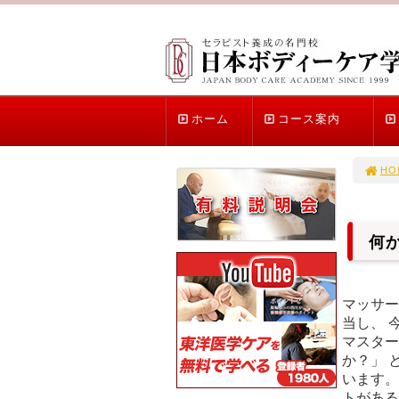
ホーム
コース案内
HO
何
マッサー
当し、 
マスター
か？」 
います。
トがある