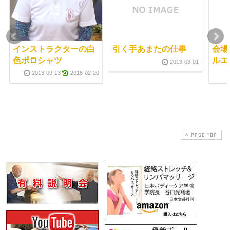
インストラクターの白
引く手あまたの仕事
会場
色ポロシャツ
ルエ
2013-03-01
2013-09-13
2018-02-20
PAGE TOP