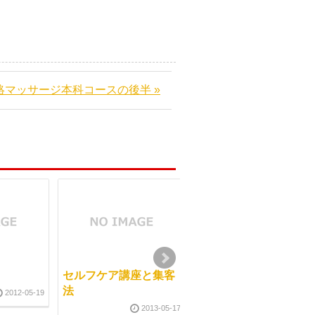
絡マッサージ本科コースの後半 »
セルフケア講座と集客
「谷口メソッド 正し
法
い目標設定セミナー」
2012-05-19
を明日に控えて
2013-05-17