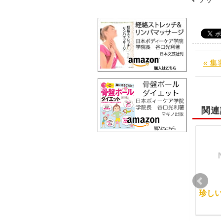
« 
関連
リンパマッサージチェ
最終講義日は、違う緊
珍し
ックセミナー
張感があるようです
2012-08-23
2011-12-10