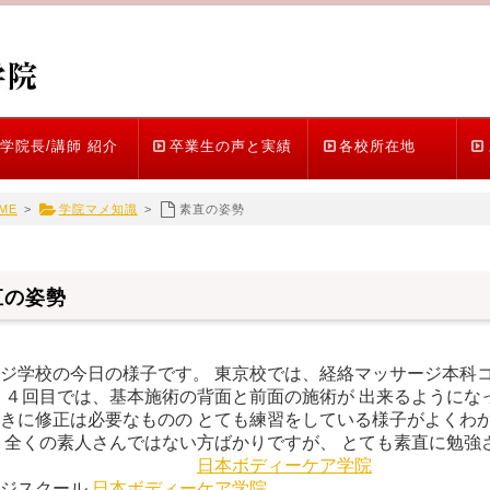
学院長/講師 紹介
卒業生の声と実績
各校所在地
ME
>
学院マメ知識
>
素直の姿勢
直の姿勢
ジ学校の今日の様子です。 東京校では、経絡マッサージ本科コ
 ４回目では、基本施術の背面と前面の施術が 出来るようにな
きに修正は必要なものの とても練習をしている様子がよくわか
 全くの素人さんではない方ばかりですが、 とても素直に勉強
す。
日本ボディーケア学院
ージスクール
日本ボディーケア学院