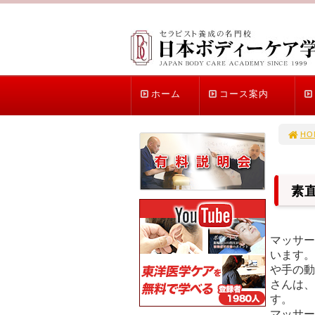
ホーム
コース案内
HO
素
マッサー
います。
や手の動
さんは、
マッサ