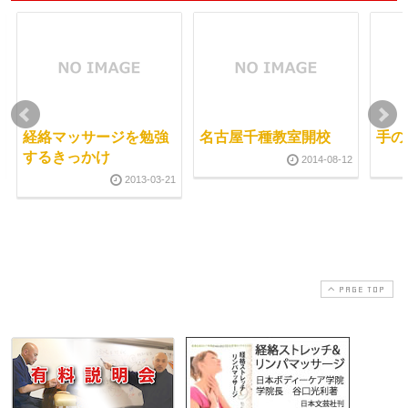
経絡マッサージを勉強
名古屋千種教室開校
手の
するきっかけ
2014-08-12
2013-03-21
PAGE TOP