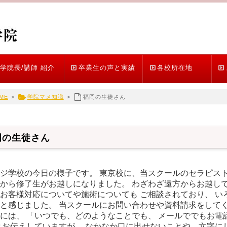
学院長/講師 紹介
卒業生の声と実績
各校所在地
ME
>
学院マメ知識
>
福岡の生徒さん
岡の生徒さん
ジ学校の今日の様子です。 東京校に、当スクールのセラピスト
から修了生がお越しになりました。 わざわざ遠方からお越しで
お客様対応についてや施術についても ご相談されており、 い
と感じました。 当スクールにお問い合わせや資料請求をしてく
には、 「いつでも、どのようなことでも、 メールででもお電
とお伝えしていますが、 なかなか口に出せないことや、文字に