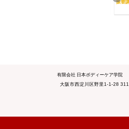
修了生の声 2
受講前の練習会
振替
2013-09-01
2011-05-16
ある時は講師、ある時
経絡リフレクソロジー
有限会社 日本ボディーケア学院
は・・・
開講
大阪市西淀川区野里1-1-28 311
2012-11-02
2013-09-14