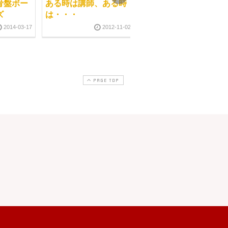
骨盤ボー
ある時は講師、ある時
経絡リフレクソロジー
ズ
は・・・
開講
2014-03-17
2012-11-02
2013-09-1
PAGE TOP