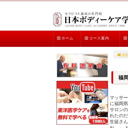
ホーム
コース案内
HO
福
マッサー
に福岡県
サロンの
れたのだ
生徒さん
ね。」 