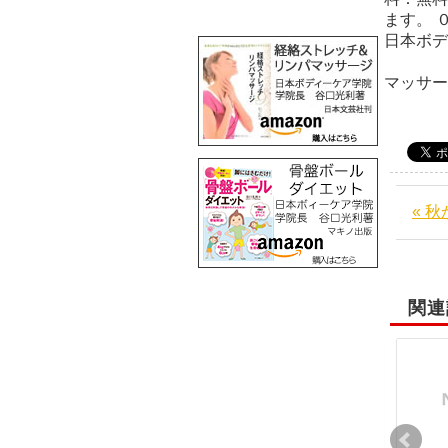
ます。 
日本ボディ
マッサ
« 
関連