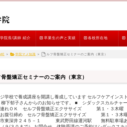
学院長/講師 紹介
卒業生の声と実績
各校所在地
ME
>
学院マメ知識
>
ルフ骨盤矯正セミナーのご案内（東京）
フ骨盤矯正セミナーのご案内（東京）
ジ学校で養成講座を開講し養成しています セルフケアインス
 柳下郁子さんからのお知らせです。 ■ シダックスカルチャ
連れＯＫ セルフ骨盤矯正エクササイズ 第１・３木曜 １０
お腹引締め セルフ骨盤矯正エクササイズ 第１・３木曜 １
山市東深井２４５－１ 東武野田線運河駅 無料駐車場あり
（９/３０まで） お問合せ、体験受講のご予約はシダックスカ