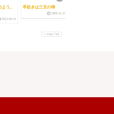
めよう。
早起きは三文の得
マッサージサロンも応
援
2009-11-17
2012-06-12
2013-12-0
PAGE TOP