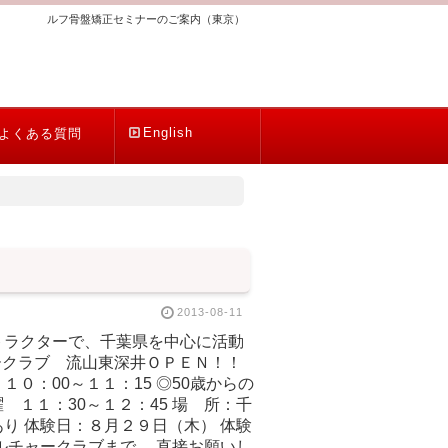
ルフ骨盤矯正セミナーのご案内（東京）
English
よくある質問
2013-08-11
トラクターで、千葉県を中心に活動
ークラブ 流山東深井ＯＰＥＮ！！
：00～１１：15 ◎50歳からの
１：30～１２：45 場 所：千
 体験日：８月２９日（木） 体験
ルチャークラブまで、 直接お願いし