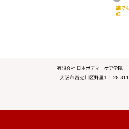
週末クラスのセルフ骨
今日は経絡マッサージ
誰で
盤矯正エクササイズ
本科コース
転
2013-09-09
2012-07-12
早起きは三文の得
マッサージサロンも応
有限会社 日本ボディーケア学院
援
2009-11-17
大阪市西淀川区野里1-1-28 311
2013-12-07