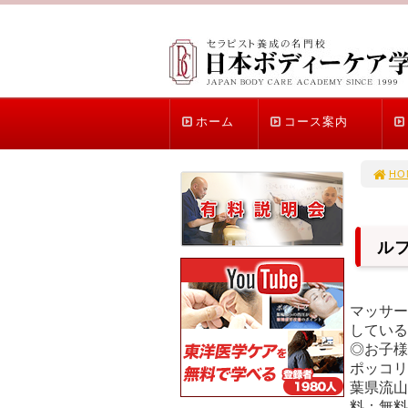
ホーム
コース案内
HO
ル
マッサー
している
◎お子様
ポッコリ
葉県流
料：無料