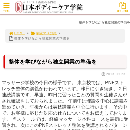
MENU
REQUEST
整体を学びながら独立開業の準備を
HOME
>
学院マメ知識
>
整体を学びながら独立開業の準備を
整体を学びながら独立開業の準備を
2013-09-23
マッサージ学校の今日の様子です。 東京校では、PNFスト
レッチ整体の講義が行われています。昨日に引き続き、２日
連続講義です。早速、昨日に習ったことの質問を生徒さんが
され確認をしておられました。 午前中は理論を中心に講義を
進めていき、午後からは実技講義を中心に行います。その中
で、お客様に応じた対応の仕方についてもお伝えしておりま
す。 当スクールでは、経絡マッサージ本科コースを最初に受
講され、次にこのPNFストレッチ整体を受講されるパターン