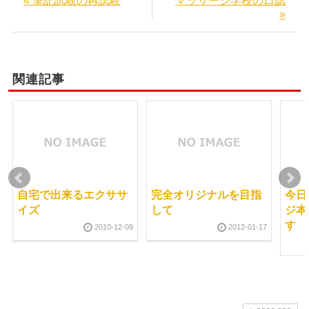
« 筆記試験の再試験
マッサージ学校の日誌
»
関連記事
自宅で出来るエクササ
完全オリジナルを目指
今日
イズ
して
ジ本
す
2010-12-09
2012-01-17