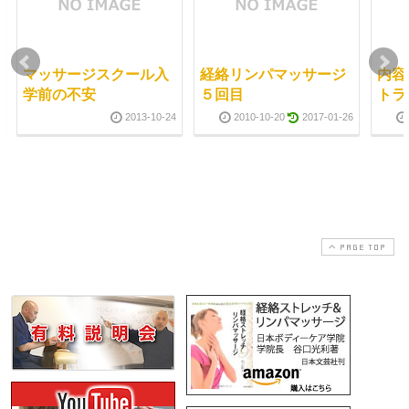
マッサージスクール入
経絡リンパマッサージ
内容
学前の不安
５回目
トラ
2013-10-24
2010-10-20
2017-01-26
PAGE TOP