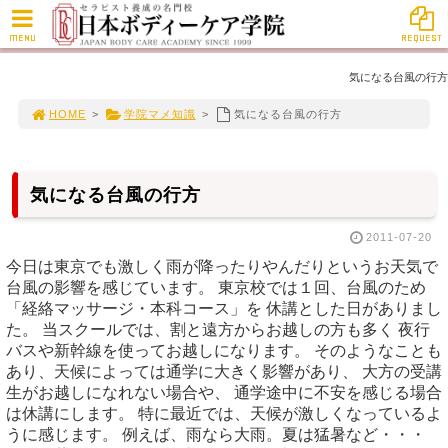
MENU
REQUEST
気になる台風の行方
HOME
>
学院マメ知識
>
気になる台風の行方
気になる台風の行方
2011-07-20
今日は東京でも激しく雨が降ったりやんだりというお天気で
台風の影響を感じています。 東京校では１回、台風のため
「経絡マッサージ・本科コース」を 休講とした日がありまし
た。 当スクールでは、割と遠方からお越しの方も多く 夜行
バスや新幹線を使ってお越しになります。 そのようなことも
あり、天候によっては通学に大きく影響があり、 大方の受講
生がお越しになれない場合や、 通学途中に不安を感じる場合
は休講にします。 特に最近では、天候が激しくなっているよ
うに感じます。 例えば、雨なら大雨。夏は猛暑など・・・