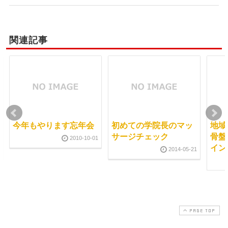
関連記事
今年もやります忘年会
初めての学院長のマッ
地域
サージチェック
骨盤
2010-10-01
イン
2014-05-21
PAGE TOP