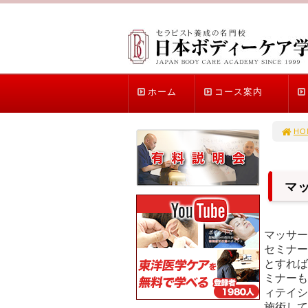
ホーム
コース案内
HO
マ
マッサー
セミナー
とすれば
ミナーも
ィテイシ
施術して