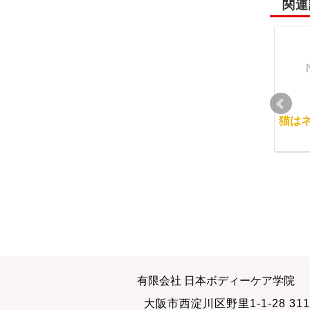
関連
からだ塾の健康セミナ
当スクールのセルフケ
猫は
ー
アインストラクター養
成講座
2012-03-30
2017-12-04
2015-03-19
打ち合わせをする度に
マッサージ学校で教え
有限会社 日本ボディーケア学院
盛り上がります
る美容整体
大阪市西淀川区野里1-1-28 311
2012-02-09
2015-02-21