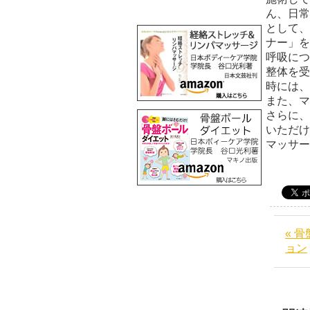
ん、日常
として、
ナー」を
呼吸につ
整体を受
時には、
また、マ
さらに、
いただけ
マッサ
« 
ョン