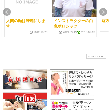
人間の顔は綺麗にしま
インストラクターの白
遠方
す
色ポロシャツ
2012-10-23
2013-09-13
2018-02-20
PAGE TOP