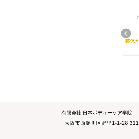
若さの理由
マッサージ講座を修了
整体
直後の料金設定
2012-07-05
2014-01-12
イベントが多い１１月
PNFストレッチ整体の
有限会社 日本ボディーケア学院
チェックセミナー
2010-11-13
大阪市西淀川区野里1-1-28 311
2012-03-31