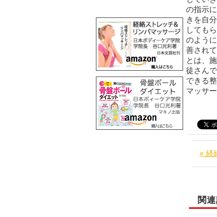
の指示に
きを自分
してもら
のように
善されて
とは、施
徒さんで
できる整
マッサ
« 
関連