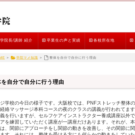
学院長/講師 紹介
卒業生の声と実績
各校所在地
ME
>
学院マメ知識
>
整体を自分で自分に行う理由
体を自分で自分に行う理由
ジ学校の今日の様子です。大阪校では、PNFストレッチ整体
経絡マッサージ本科コースの夜のクラスの講義が行われてます
義を行いますが、セルフケアインストラクター養成講座以外で
アを練習していただく講座が一講座だけあります。それが、本
は、関節にアプローチをし関節の動きを改善し、その関節に関
ます。それには、整体を受ける方にも何らかの動きをしていた