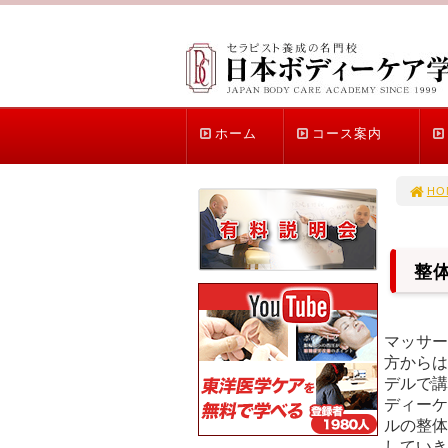
ホーム
コース案内
HO
整
マッサー
方からは
デルで講
ディーケ
ルの整体
していき