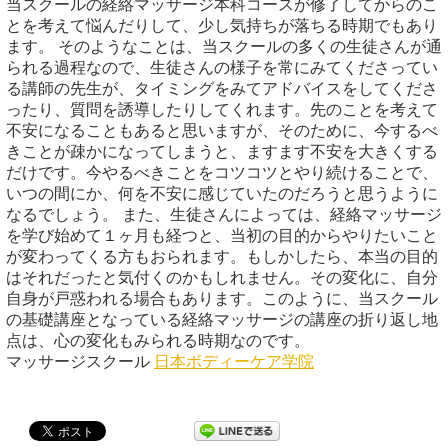
当スクールの経絡マッサージ本科コースが修了してからのこ
とを考えて悩んだりして、少し気持ちが落ちる時期でもあり
ます。 そのようなことは、当スクールの多くの生徒さんが通
られる過程なので、生徒さんの様子を常にみてくださってい
る講師の先生が、タイミングをみてアドバイスをしてくださ
ったり、質問を誘導したりしてくれます。先のことを考えて
不安になることもあると思いますが、そのために、今するべ
きことが疎かになってしまうと、ますます不安を大きくする
だけです。今やるべきことをコツコツとやり続けることで、
いつの間にか、何を不安に感じていたのだろうと思うように
なるでしょう。 また、生徒さんによっては、経絡マッサージ
を学び始めて１ヶ月も経つと、当初の目的からやりたいこと
が変わってくる方もおられます。もしかしたら、本当の目的
はそれだったと気付くのかもしれません。その変化に、自分
自身が戸惑われる場合もあります。このように、当スクール
の基礎講座となっている経絡マッサージの講座の折り返し地
点は、心の変化もみられる時期なのです。
マッサージスクール
日本ボディーケア学院