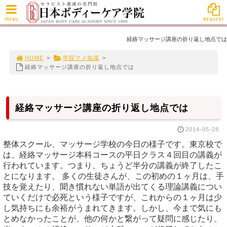
MENU
REQUEST
経絡マッサージ講座の折り返し地点では
HOME
>
学院マメ知識
>
経絡マッサージ講座の折り返し地点では
経絡マッサージ講座の折り返し地点では
2014-05-28
整体スクール、マッサージ学校の今日の様子です。東京校で
は、経絡マッサージ本科コースの平日クラス４回目の講義が
行われています。つまり、ちょうど半分の講義が終了したこ
とになります。 多くの生徒さんが、この初めの１ヶ月は、手
技を覚えたり、聞き慣れない単語が出てくる理論講義につい
ていくだけで必死という様子ですが、これからの１ヶ月は少
し気持ちにも余裕がうまれてきます。しかし、今まで気にも
とめなかったことが、他の何かと繋がって疑問に感じたり、