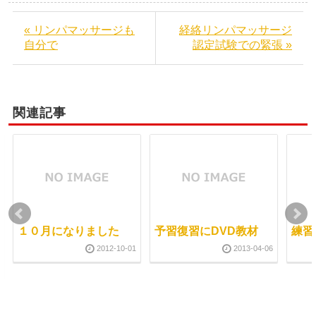
« リンパマッサージも
経絡リンパマッサージ
自分で
認定試験での緊張 »
関連記事
１０月になりました
予習復習にDVD教材
練習
2012-10-01
2013-04-06