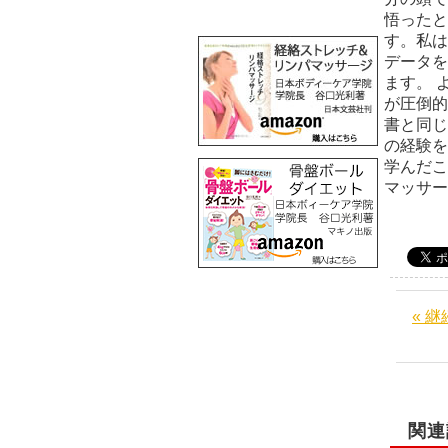
悟ったと
す。私は
データを
ます。 
が圧倒的
書と同じ
の経験を
学んだこ
マッサ
« 
関連