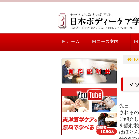
ホーム
コース案内
HO
マ
先日、「
されるの
ご紹介し
を読む我
はほとん
分の頭で