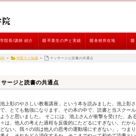
学院長/講師 紹介
卒業生の声と実績
各校所在地
ME
>
学院マメ知識
>
マッサージと読書の共通点
ッサージと読書の共通点
池上彰のやさしい教養講座」という本を読みました。池上彰さ
で、とても勉強になります。その本の中で、読書と当スクール
ようと思いました。 そこには、池上さんが衝撃を受けた、あ
々は、他人の考えた過程を反復的にたどるにすぎない。だから
どない。我々の頭は他人の思考の運動場にすぎない」。つまり
考え、それをどう消化するか。そこまでやって初めて読書とい