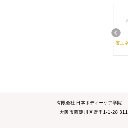
大阪校の事情
さあ！また頑張りまし
省エ
ょう！
2012-09-22
2011-03-18
緩急をつける
しっかりと健康管理を
有限会社 日本ボディーケア学院
しましょう
2010-09-24
大阪市西淀川区野里1-1-28 311
2011-02-16