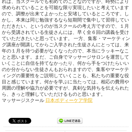
れは、当スクールでも初めてのことなのですが、時勢により
求められていることを可能な限り実現したいと考えています
ので、調整が出来てよかったと安堵しているところです。し
かし、本来は同じ勉強するなら短期間で集中して習得してい
ただきたい、というのが当スクールの考え方ですので、１月
から受講されている生徒さんには、早く全６回の講義を受け
ていただきたいと思っています。 一方、集客・マーケティン
グ講座が開講してからご入学された生徒さんにとっては、来
年の１月を待つ必要がなくなったので、本当にラッキーなこ
とと思います。まだ、ご自身でマッサージサロンを運営して
いくことに自信を持てなかったり、何から手をつけたらいい
のか分からない生徒さんもおられますので、集客やマーケテ
ィングの重要性をご説明していくことも、私たちの重要な役
目と感じています。何かを学ぶに当たっては、相応の費用や
周囲の理解や協力が必要ですが、真剣な気持ちを伝えられた
ら、きっと理解していただけるものと思います。
マッサージスクール
日本ボディーケア学院