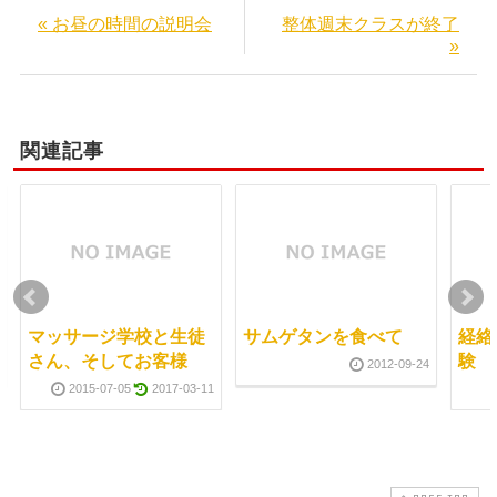
« お昼の時間の説明会
整体週末クラスが終了
»
関連記事
マッサージ学校と生徒
サムゲタンを食べて
経絡
さん、そしてお客様
験
2012-09-24
2015-07-05
2017-03-11