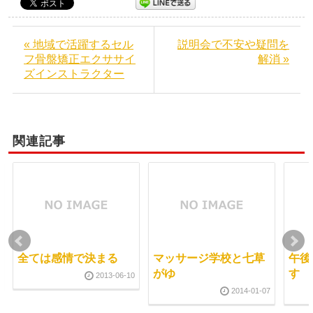
« 地域で活躍するセル
説明会で不安や疑問を
フ骨盤矯正エクササイ
解消 »
ズインストラクター
関連記事
全ては感情で決まる
マッサージ学校と七草
午後
がゆ
す
2013-06-10
2014-01-07