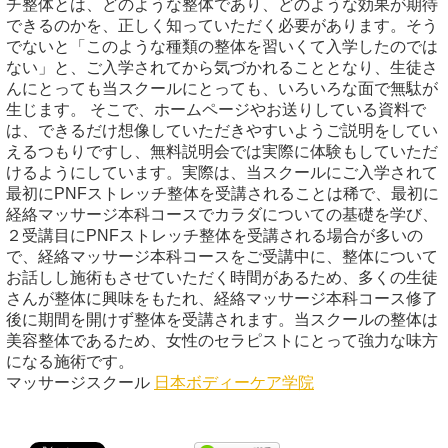
チ整体とは、どのような整体であり、どのような効果が期待
できるのかを、正しく知っていただく必要があります。そう
でないと「このような種類の整体を習いくて入学したのでは
ない」と、ご入学されてから気づかれることとなり、生徒さ
んにとっても当スクールにとっても、いろいろな面で無駄が
生じます。 そこで、ホームページやお送りしている資料で
は、できるだけ想像していただきやすいようご説明をしてい
えるつもりですし、無料説明会では実際に体験もしていただ
けるようにしています。実際は、当スクールにご入学されて
最初にPNFストレッチ整体を受講されることは稀で、最初に
経絡マッサージ本科コースでカラダについての基礎を学び、
２受講目にPNFストレッチ整体を受講される場合が多いの
で、経絡マッサージ本科コースをご受講中に、整体について
お話しし施術もさせていただく時間があるため、多くの生徒
さんが整体に興味をもたれ、経絡マッサージ本科コース修了
後に期間を開けず整体を受講されます。当スクールの整体は
美容整体であるため、女性のセラピストにとって強力な味方
になる施術です。
マッサージスクール
日本ボディーケア学院