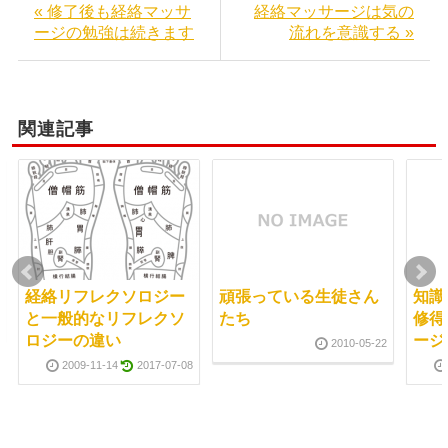
« 修了後も経絡マッサ
経絡マッサージは気の
ージの勉強は続きます
流れを意識する »
関連記事
経絡リフレクソロジー
頑張っている生徒さん
知識
と一般的なリフレクソ
たち
修得
ロジーの違い
ージ
2010-05-22
2009-11-14
2017-07-08