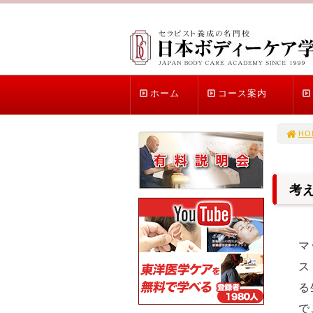
ホーム
コース案内
HO
考
マ
ス
る
で