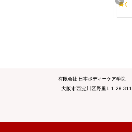
短期集中講座の特徴
０脚改善は難しい
書く
2011-06-14
2011-10-30
知識も自信につながる
出版謝恩セミナー
有限会社 日本ボディーケア学院
2013-05-12
2010-07-08
大阪市西淀川区野里1-1-28 311