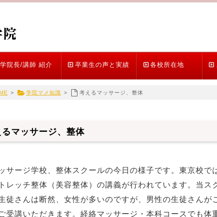
学院長/講師 紹介
卒業生の声と実績
各校所在地
ME
>
学院マメ知識
>
考えるマッサージ、整体
えるマッサージ、整体
ッサージ学校、整体スクールの今日の様子です。東京校では
トレッチ整体（美容整体）の講義が行われています。当ス
生徒さんは断然、女性が多いのですが、男性の生徒さんが
ご受講いただきます。経絡マッサージ・本科コースでも体