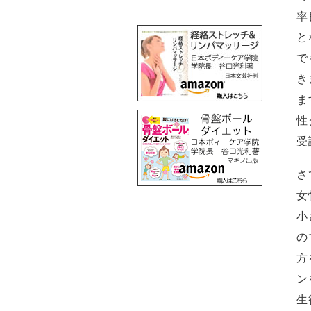
率
と
で
き
ま
性
受
さ
女
小
の
方
ン
生