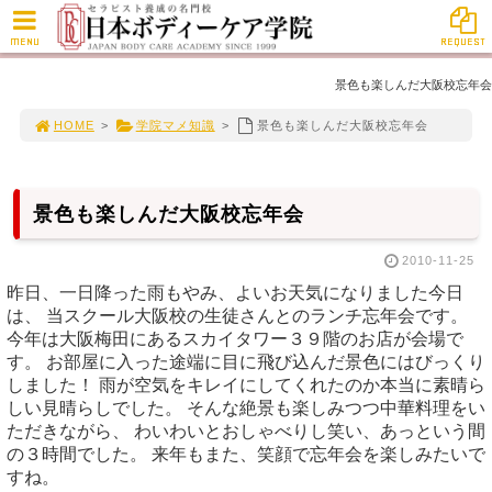
MENU
REQUEST
景色も楽しんだ大阪校忘年会
HOME
>
学院マメ知識
>
景色も楽しんだ大阪校忘年会
景色も楽しんだ大阪校忘年会
2010-11-25
昨日、一日降った雨もやみ、よいお天気になりました今日
は、 当スクール大阪校の生徒さんとのランチ忘年会です。
今年は大阪梅田にあるスカイタワー３９階のお店が会場で
す。 お部屋に入った途端に目に飛び込んだ景色にはびっくり
しました！ 雨が空気をキレイにしてくれたのか本当に素晴ら
しい見晴らしでした。 そんな絶景も楽しみつつ中華料理をい
ただきながら、 わいわいとおしゃべりし笑い、あっという間
の３時間でした。 来年もまた、笑顔で忘年会を楽しみたいで
すね。