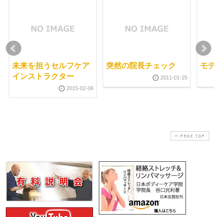
未来を担うセルフケア
突然の院長チェック
モデ
インストラクター
2011-01-25
2015-02-06
PAGE TOP