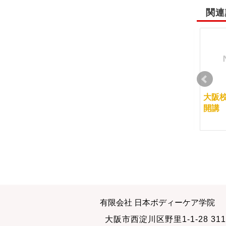
関連
その年齢で学ぶこと
ご自身でマッサージを
大阪
体験してください
開講
2012-03-27
2012-09-27
忘れてしまった何かを
気休め
有限会社 日本ボディーケア学院
思い出す歌声
2012-11-10
大阪市西淀川区野里1-1-28 311
2011-12-10