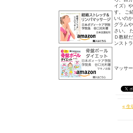
イズ）や
す。 ご
いいのか
グラムや
さい。 
Ｄ教材だ
ンストラ
マッサ
« 