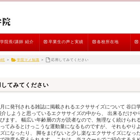
学院長/講師 紹介
卒業生の声と実績
各校所在地
ME
>
学院マメ知識
>
応用してみてください
用してみてください
月に発刊される雑誌に掲載されるエクササイズについて 谷口
紹介しようと思っているエクササイズの中から、 出来るだけや
びます。 幅広い年齢層の方が読者なので、無理なく続けられる
ってみるとけっこうな運動量になるものですが、 それもやりよ
ズになったり、 脚をまげないと少し楽なエクササイズになった
で強度を変えられます。 これは、当スクールでご紹介するＳ