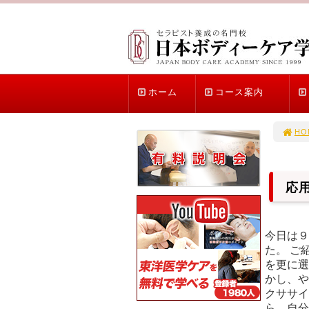
ホーム
コース案内
HO
応
今日は９
た。 ご
を更に選
かし、や
クササイ
ら、自分