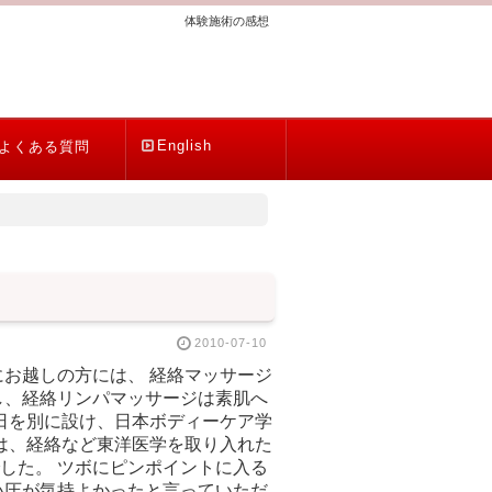
体験施術の感想
English
よくある質問
2010-07-10
お越しの方には、 経絡マッサージ
し、経絡リンパマッサージは素肌へ
日を別に設け、日本ボディーケア学
は、経絡など東洋医学を取り入れた
した。 ツボにピンポイントに入る
い圧が気持よかったと言っていただ