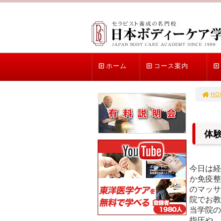
ホーム
コース案内
HO
体
今日は経
か免疫整
のマッサ
院でお教
当学院の
指圧や、