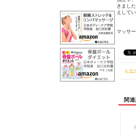
きました
えしてい
阪
マッサ
« 
関連