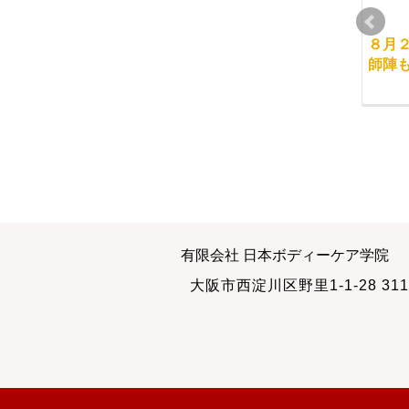
美しくなる整体
緊張感の中でマッサー
８月
ジをする
師陣
2010-10-26
2015-03-29
マッサージ学校で人気
直営サロンの施術はス
有限会社 日本ボディーケア学院
の経絡リンパマッサー
クールで教えています
大阪市西淀川区野里1-1-28 311
ジ
2012-09-18
2015-04-29
2017-03-12