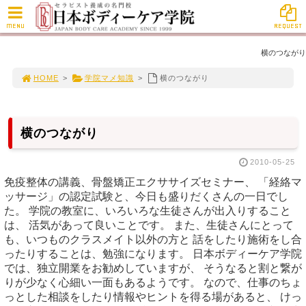
MENU
REQUEST
横のつながり
HOME
>
学院マメ知識
>
横のつながり
横のつながり
2010-05-25
免疫整体の講義、骨盤矯正エクササイズセミナー、 「経絡マ
ッサージ」の認定試験と、今日も盛りだくさんの一日でし
た。 学院の教室に、いろいろな生徒さんが出入りすること
は、 活気があって良いことです。 また、生徒さんにとって
も、いつものクラスメイト以外の方と 話をしたり施術をし合
ったりすることは、勉強になります。 日本ボディーケア学院
では、独立開業をお勧めしていますが、 そうなると割と繋が
りが少なく心細い一面もあるようです。 なので、仕事のちょ
っとした相談をしたり情報やヒントを得る場があると、 けっ