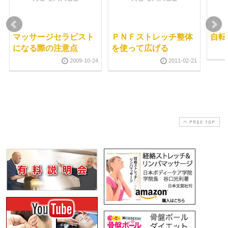
マッサージセラピスト
ＰＮＦストレッチ整体
自転
になる際の注意点
を使って広げる
2009-10-24
2011-02-21
PAGE TOP