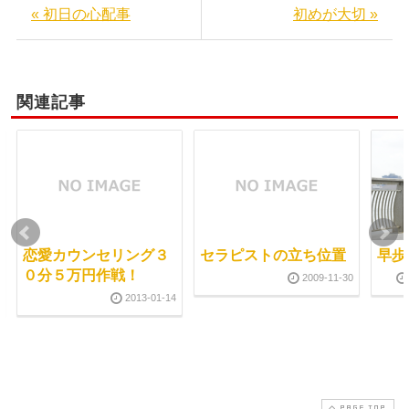
« 初日の心配事
初めが大切 »
関連記事
恋愛カウンセリング３
セラピストの立ち位置
早歩
０分５万円作戦！
2009-11-30
2013-01-14
PAGE TOP