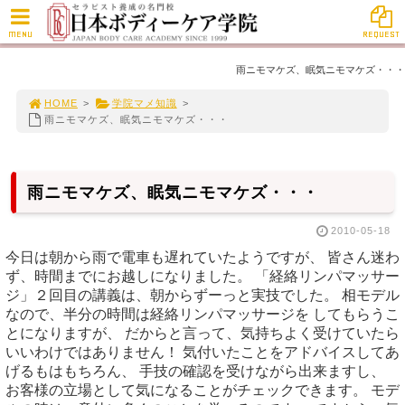
MENU
REQUEST
雨ニモマケズ、眠気ニモマケズ・・・
HOME
>
学院マメ知識
>
雨ニモマケズ、眠気ニモマケズ・・・
雨ニモマケズ、眠気ニモマケズ・・・
2010-05-18
今日は朝から雨で電車も遅れていたようですが、 皆さん迷わ
ず、時間までにお越しになりました。 「経絡リンパマッサー
ジ」２回目の講義は、朝からずーっと実技でした。 相モデル
なので、半分の時間は経絡リンパマッサージを してもらうこ
とになりますが、 だからと言って、気持ちよく受けていたら
いいわけではありません！ 気付いたことをアドバイスしてあ
げるもはもちろん、 手技の確認を受けながら出来ますし、
お客様の立場として気になることがチェックできます。 モデ