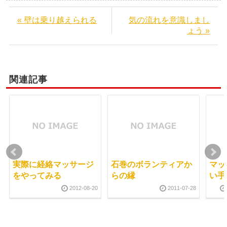
« 壁は乗り越えられる
気の流れを意識しまし
ょう »
関連記事
実際に経絡マッサージ
石巻のボランティアか
マッ
をやってみる
らの縁
い手
2012-08-20
2011-07-28