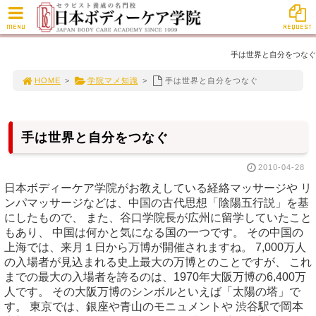
MENU
REQUEST
手は世界と自分をつなぐ
HOME
>
学院マメ知識
>
手は世界と自分をつなぐ
手は世界と自分をつなぐ
2010-04-28
日本ボディーケア学院がお教えしている経絡マッサージや リ
ンパマッサージなどは、中国の古代思想「陰陽五行説」を基
にしたもので、 また、谷口学院長が広州に留学していたこと
もあり、 中国は何かと気になる国の一つです。 その中国の
上海では、来月１日から万博が開催されますね。 7,000万人
の入場者が見込まれる史上最大の万博とのことですが、 これ
までの最大の入場者を誇るのは、1970年大阪万博の6,400万
人です。 その大阪万博のシンボルといえば「太陽の塔」で
す。 東京では、銀座や青山のモニュメントや 渋谷駅で岡本