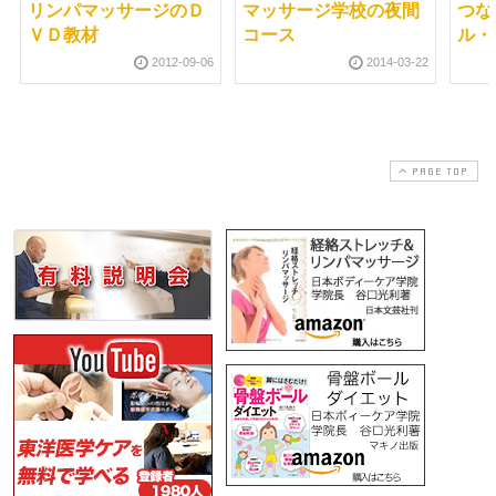
リンパマッサージのＤ
マッサージ学校の夜間
つな
ＶＤ教材
コース
ル・
2012-09-06
2014-03-22
PAGE TOP