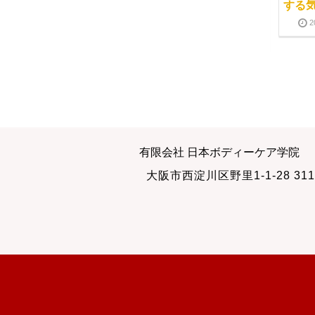
の輪
ンパマッサージ」が買
する
える書店
2010-08-13
2
2010-07-02
集客について学ぶ
体が疲れるこの時期
有限会社 日本ボディーケア学院
と・・・
2011-08-01
大阪市西淀川区野里1-1-28 311
2015-07-16
2017-07-30