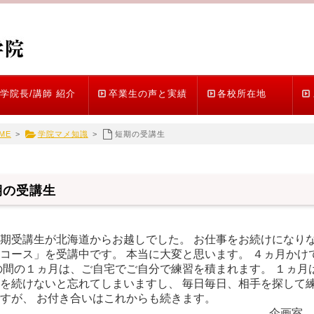
学院長/講師 紹介
卒業生の声と実績
各校所在地
ME
>
学院マメ知識
>
短期の受講生
期の受講生
期受講生が北海道からお越しでした。 お仕事をお続けになりな
コース」を受講中です。 本当に大変と思います。 ４ヵ月かけ
の間の１ヵ月は、ご自宅でご自分で練習を積まれます。 １ヵ月
を続けないと忘れてしまいますし、 毎日毎日、相手を探して練
すが、 お付き合いはこれからも続きます。
企画室