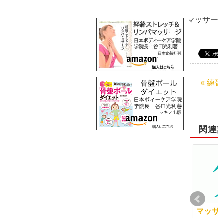
阪
マッサ
« 
関連
日本ボディーケア学院
「経絡ストレッチ＆リ
マッ