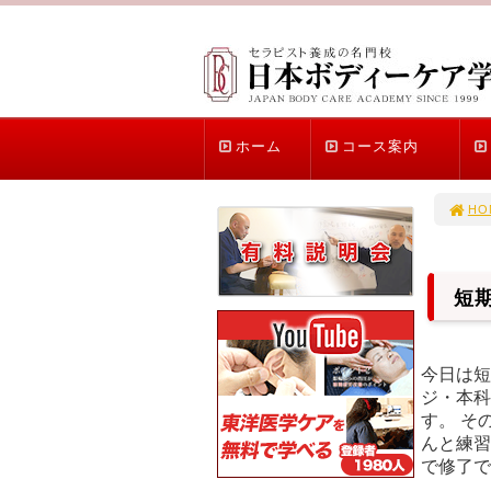
ホーム
コース案内
HO
短
今日は短
ジ・本科
す。 そ
んと練習
で修了で