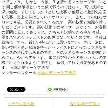
いでしょう。 しかし、今後、生き残れるマッサージサロンと
は 同じ価格破壊という土俵で戦うのではなく、 高い技術と
深い知識、そしてしっかりとした接客で 他店との差別化を図
り集客、売上を伸ばしていくサロンです。 また、その様なサ
ロンで今後、必要とされてくるのが、 高い技術と知識を持っ
たセラピストです。 高い技術でのマッサージができ、お客様
の質問に 正しく答えられ、きちんと説明できる事が 今後、
望まれて来るセラピストの条件になっていくのです。 今後は
就職にしても、厳しい時代だとは思いますが、 実は、逆に、
高い技術と深い知識を持ったセラピストにとっては 大きなチ
ャンスの時代でもあるのです。 その大きなチャンスを掴むた
めにも、今から欠かさず、 常にお客様からの高いレベルの要
求に応えられるように 努力し、勉強して行く必要があるので
す。 日本ボディーケア学院
マッサージスクール
日本ボディーケア学院
« 冷たい食べ物
張り詰めた空気 »