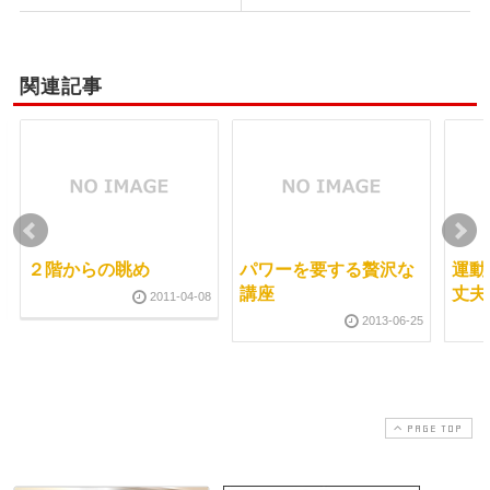
関連記事
２階からの眺め
パワーを要する贅沢な
運動
講座
丈夫
2011-04-08
2013-06-25
PAGE TOP