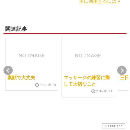
手に活用するには »
関連記事
素顔で大丈夫
マッサージの練習に際
三日
して大切なこと
2011-05-29
2015-01-11
PAGE TOP