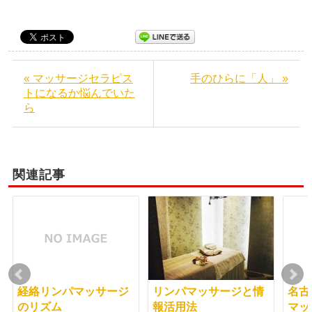
« マッサージセラピス
手のひらに「人」 »
トになるか悩んでいた
ら
関連記事
経絡リンパマッサージ
リンパマッサージと情
名古
のリズム
報活用法
マッ