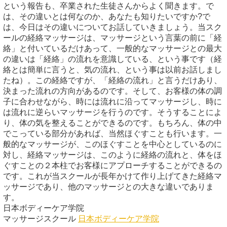
という報告も、卒業された生徒さんからよく聞きます。で
は、その違いとは何なのか、あなたも知りたいですか?で
は、今日はその違いについてお話していきましょう。当スク
ールの経絡マッサージは、マッサージという言葉の前に「経
絡」と付いているだけあって、一般的なマッサージとの最大
の違いは「経絡」の流れを意識している、という事です（経
絡とは簡単に言うと、気の流れ、という事は以前お話しまし
たね）。この経絡ですが、「経絡の流れ」と言うだけあり、
決まった流れの方向があるのです。そして、お客様の体の調
子に合わせながら、時には流れに沿ってマッサージし、時に
は流れに逆らいマッサージを行うのです。そうすることによ
り、体の気を整えることができるのです。もちろん、体の中
でこっている部分があれば、当然ほぐすことも行います。一
般的なマッサージが、このほぐすことを中心としているのに
対し、経絡マッサージは、このように経絡の流れと、体をほ
ぐすことの２本柱でお客様にアプローチすることができるの
です。これが当スクールが長年かけて作り上げてきた経絡マ
ッサージであり、他のマッサージとの大きな違いでありま
す。
日本ボディーケア学院
マッサージスクール
日本ボディーケア学院