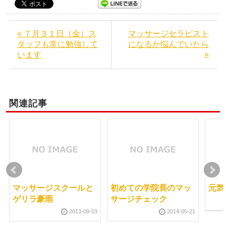
« ７月３１日（金）ス
マッサージセラピスト
タッフも常に勉強して
になるか悩んでいたら
»
います
関連記事
マッサージスクールと
初めての学院長のマッ
元気
ゲリラ豪雨
サージチェック
2013-09-03
2014-05-21