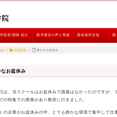
学院長/講師 紹介
卒業生の声と実績
各校所在地
ME
>
学院情報
>
静かなお盆休み
かなお盆休み
日は、当スクールはお盆休みで講義はなかったのですが、
での特集での業務があり教室に行きました。
くの企業がお盆休みの中、とても静かな環境で集中して仕