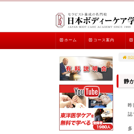
ホーム
コース案内
HO
静
昨
誌
多