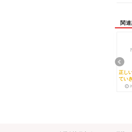
関連
就職先のご紹介はして
初日の概論
正し
いません
てい
2011-05-04
2017-01-26
2013-09-05
2017-01-26
2