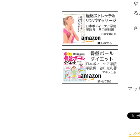
や
る
さ
マッ
« 