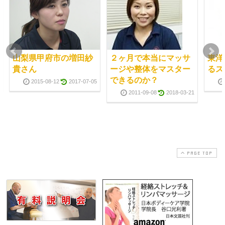
山梨県甲府市の増田紗
２ヶ月で本当にマッサ
東洋
貴さん
ージや整体をマスター
るス
できるのか？
2015-08-12
2017-07-05
2011-09-08
2018-03-21
PAGE TOP