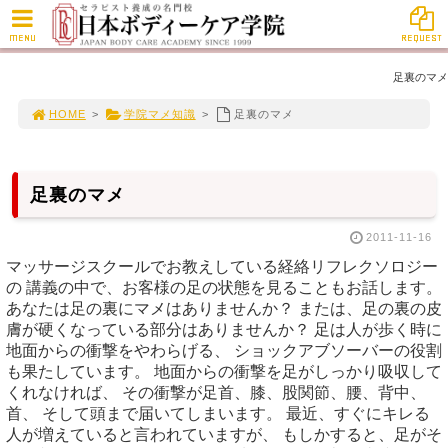
MENU
REQUEST
足裏のマメ
HOME
>
学院マメ知識
>
足裏のマメ
足裏のマメ
2011-11-16
マッサージスクールでお教えしている経絡リフレクソロジー
の 講義の中で、お客様の足の状態を見ることもお話します。
あなたは足の裏にマメはありませんか？ または、足の裏の皮
膚が硬くなっている部分はありませんか？ 足は人が歩く時に
地面からの衝撃をやわらげる、 ショックアブソーバーの役割
も果たしています。 地面からの衝撃を足がしっかり吸収して
くれなければ、 その衝撃が足首、膝、股関節、腰、背中、
首、 そして頭まで届いてしまいます。 最近、すぐにキレる
人が増えていると言われていますが、 もしかすると、足がそ