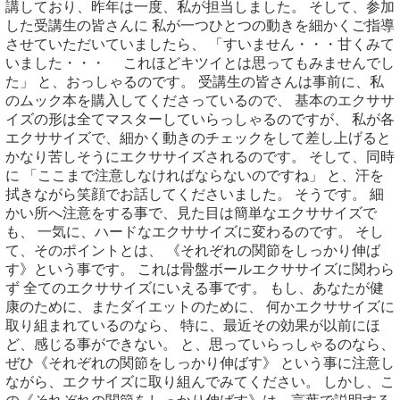
講しており、昨年は一度、私が担当しました。 そして、参加
した受講生の皆さんに 私が一つひとつの動きを細かくご指導
させていただいていましたら、 「すいません・・・甘くみて
いました・・・ これほどキツイとは思ってもみませんでし
た」 と、おっしゃるのです。 受講生の皆さんは事前に、私
のムック本を購入してくださっているので、 基本のエクササ
イズの形は全てマスターしていらっしゃるのですが、 私が各
エクササイズで、細かく動きのチェックをして差し上げると
かなり苦しそうにエクササイズされるのです。 そして、同時
に 「ここまで注意しなければならないのですね」 と、汗を
拭きながら笑顔でお話してくださいました。 そうです。 細
かい所へ注意をする事で、見た目は簡単なエクササイズで
も、 一気に、ハードなエクササイズに変わるのです。 そし
て、そのポイントとは、 《それぞれの関節をしっかり伸ば
す》という事です。 これは骨盤ボールエクササイズに関わら
ず 全てのエクササイズにいえる事です。 もし、あなたが健
康のために、またダイエットのために、 何かエクササイズに
取り組まれているのなら、 特に、最近その効果が以前にほ
ど、感じる事ができない。 と、思っていらっしゃるのなら、
ぜひ《それぞれの関節をしっかり伸ばす》 という事に注意し
ながら、エクサイズに取り組んでみてください。 しかし、こ