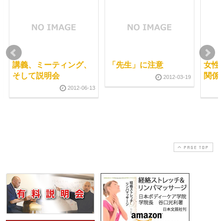
講義、ミーティング、
「先生」に注意
女性
そして説明会
関係
2012-03-19
2012-06-13
PAGE TOP