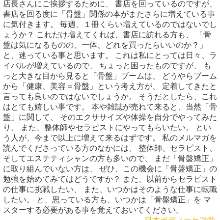
店長さんにご挨拶するために、 書店を回っているのですが、
書店を回る度に「骨盤」関係の本がまたさらに増えている事
に気付きます。 毎週、１冊くらい増えているのではないでし
ょうか？ これだけ増えてくれば、書店に訪れる方も、 「骨
盤は気になるものの、一体、どれを買ったらいいのか？」
と、迷っている事と思います。 これは私にとっては日々、ラ
イバルが増えているので、 ちょっと困ったものですが、 も
っと大きな目から見ると「骨盤」ブームは、 どうやらブーム
から「健康、美容＝骨盤」という考え方が、 定着してきたと
言っても良いのではないでしょうか。 そうだとしたら、これ
はとても嬉しい事です。 本や雑誌が売れて来ると、当然「骨
盤」に関して、 そのエクササイズや体操を自分でやってみた
り、 また、整体師やセラピストにやってもらいたい。 とい
う人が、今まで以上に増えて来るはずです。 私のメルマガを
読んでくださっている方のなかには、 整体師、セラピスト、
そしてエステティシャンの方も多いので、 まだ「骨盤矯正」
に取り組んでいない方は、 ぜひ、この機会に「骨盤矯正」の
勉強を始めてみてはどうですか？ また、以前からセラピスト
の仕事に挑戦したい、 また、いつかはそのような仕事に転職
したい。 と、思っている方も、いつかは「骨盤矯正」を マ
スターする必要がある事を覚えておいてください。