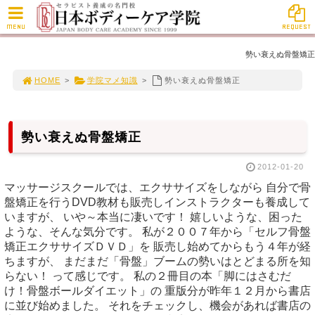
MENU
REQUEST
勢い衰えぬ骨盤矯正
HOME
>
学院マメ知識
>
勢い衰えぬ骨盤矯正
勢い衰えぬ骨盤矯正
2012-01-20
マッサージスクールでは、エクササイズをしながら 自分で骨
盤矯正を行うDVD教材も販売しインストラクターも養成して
いますが、 いや～本当に凄いです！ 嬉しいような、困った
ような、そんな気分です。 私が２００７年から「セルフ骨盤
矯正エクササイズＤＶＤ」を 販売し始めてからもう４年が経
ちますが、 まだまだ「骨盤」ブームの勢いはとどまる所を知
らない！ って感じです。 私の２冊目の本「脚にはさむだ
け！骨盤ボールダイエット」の 重版分が昨年１２月から書店
に並び始めました。 それをチェックし、機会があれば書店の