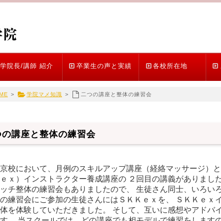
学院長/講師 紹介
卒業生の声と実績
各校所在地
ME
>
学院マメ知識
>
二つの講座と整体の練習会
つの講座と整体の練習会
京校において、月例のスキルアップ講座（経絡マッサージ）と
ｅｘ）インストラクター養成講座の ２回目の講義がありました
ッチ整体の練習会もありましたので、 生徒さん同士、いろいろ
の練習会にご参加の生徒さんにはＳＫＫｅｘを、 ＳＫＫｅｘ
体を体験していただきました。 そして、互いに感想やアドバ
す。 当スクールでは、どの講座でも相モデルで練習をしますの