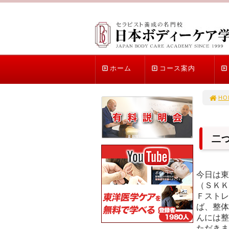
ホーム
コース案内
HO
二
今日は東
（ＳＫＫ
Ｆストレ
ば、整体
んには整
ただきま