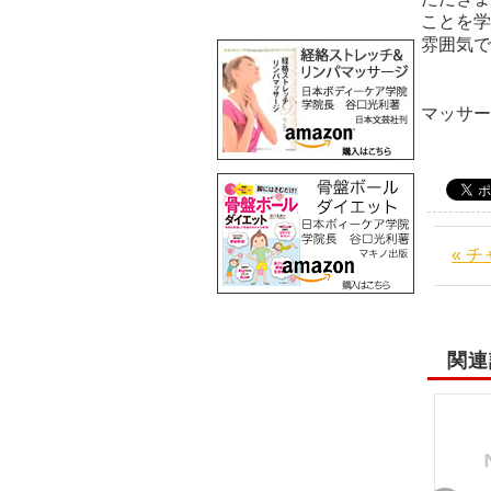
ことを学
雰囲気で
阪
マッサ
« 
関連