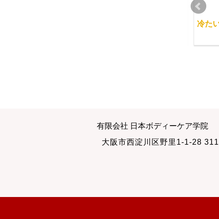
接客態度
新年１講座目が開講
冷た
2009-07-14
2013-01-09
スキルアップ講座をす
マッサージと整体と新
有限会社 日本ボディーケア学院
ぐに活かす
型ウイルス
大阪市西淀川区野里1-1-28 311
2011-02-18
2009-07-13