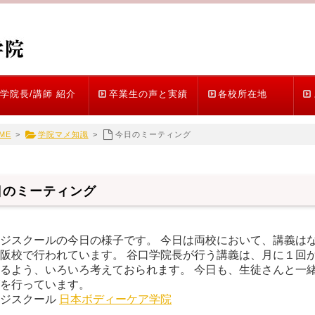
学院長/講師 紹介
卒業生の声と実績
各校所在地
ME
>
学院マメ知識
>
今日のミーティング
日のミーティング
ジスクールの今日の様子です。 今日は両校において、講義はな
阪校で行われています。 谷口学院長が行う講義は、月に１回か
るよう、いろいろ考えておられます。 今日も、生徒さんと一緒
ィングを行っています
ージスクール
日本ボディーケア学院