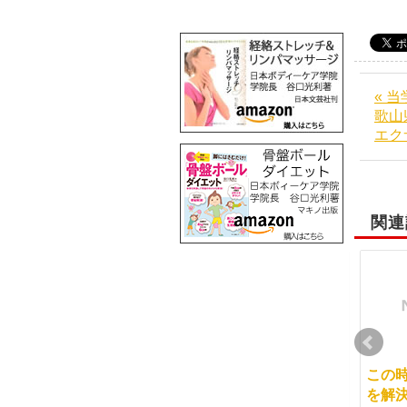
« 
歌山
エク
関連
マッサージを受けるこ
感じ方は考え方次第
この
とも勉強です
を解
2011-02-25