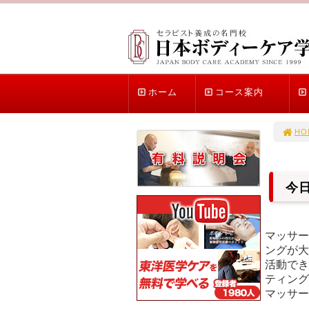
ホーム
コース案内
HO
今
マッサー
ングが大
活動でき
テ
マッサ