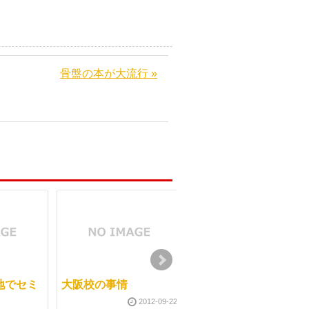
骨盤の本が大流行 »
地でセミ
大阪校の事情
マッサージ学校の２月
からの試み
2012-09-22