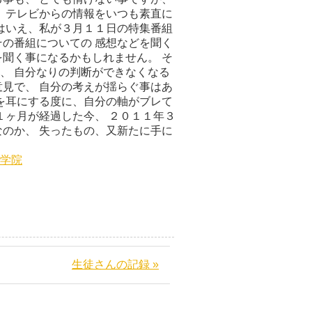
、テレビからの情報をいつも素直に
はいえ、私が３月１１日の特集番組
の番組についての 感想などを聞く
聞く事になるかもしれません。 そ
、 自分なりの判断ができなくなる
見で、 自分の考えが揺らぐ事はあ
を耳にする度に、自分の軸がブレて
１ヶ月が経過した今、 ２０１１年３
のか、 失ったもの、又新たに手に
学院
生徒さんの記録 »