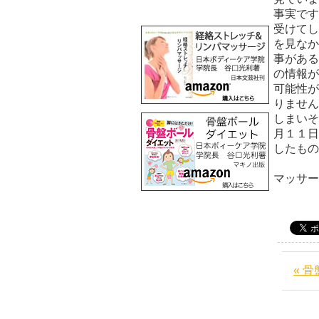
事実です
受けてし
を見なか
事がある
の情報が
可能性が
りません
しまいそ
月１１日
したもの
マッサ
« 