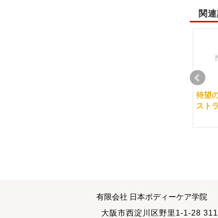
関連
マッサージサロンも集
マッサージ学校のクラ
待望
客が必要
ス仲間と上達の関係
スト
2014-06-28
2015-04-12
経絡マッサージ認定試
大阪でも新たな一歩始
有限会社 日本ボディーケア学院
験の様子
まる
大阪市西淀川区野里1-1-28 311
2010-10-11
2013-07-07