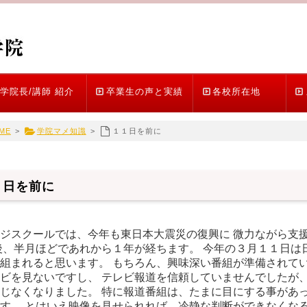
学院長/講師 紹介
卒業生の声と実績
各校所在地
ME
>
学院マメ知識
>
１１日を前に
１日を前に
ジスクールでは、今年も東日本大震災の復興に 微力ながら支援
後、半月ほどであれから１年が経ちます。 今年の３月１１日は
組まれると思います。 もちろん、興味深い番組が準備されてい
ビを見ないですし、 テレビ報道を信頼していませんでしたが、
じなくなりました。 特に報道番組は、たまに目にする事があっ
す。 とはいえ映像を見せられれば、冷静な判断ができなくなる