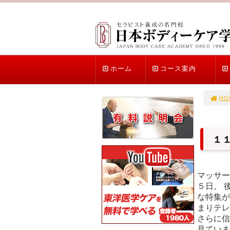
ホーム
コース案内
HO
１
マッサー
５日。 
な特集が
まりテレ
さらに信
見ていま