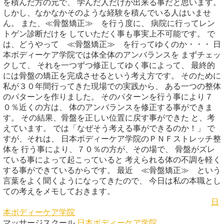
を積んだ方の元で、 学んだ人だけが出来る事だと思います。
しかし、なかなかそのような経験を積んでいる人はいませ
ん。 また、≪骨盤矯正≫ を行う度に、 病院に行ってレン
トゲン診断だけを していただく事も事実上不可能です。 で
は、どうやって ≪骨盤矯正≫ を行ってゆくのか・・・ 日
本ボディーケア学院では体全体のアンバランスを まずチェッ
クして、 それを一つずつ修正してゆく事によって、 最終的
には骨盤の矯正を完成させるという考え方です。 そのために
私が３０年間行ってきた現場での実践から、 ある一つの整体
のパターンを作りました。 そのパターンを行う事により７
０％近くの方は、 体のアンバランスを修正する事ができま
す。 その結果、骨盤を正しい位置に戻す事ができた と、考
えています。 では「なぜそう考える事ができるのか！」 で
すが、それは、 日本ボディーケア学院のＰＮＦストレッチ整
体を 行う事により、７０％の方が、その場で、 骨盤がズレ
ている事によって起こっていると 考えられる体の不調を軽く
する事ができているからです。 最近 ≪骨盤矯正≫ という
言葉をよく聞くようになってきたので、 今日は私の本職とし
ての考えをメモしておきます。
日
本ボディーケア学院
マッサージスクール
日本ボディーケア学院