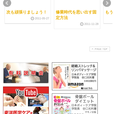
次も頑張りましょう！
修業時代を思い出す固
もう
定方法
2011-05-27
2011-11-28
PAGE TOP