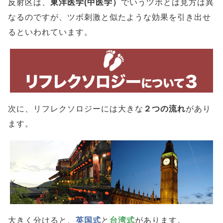
反射区は、
東洋医学(中医学）
でいうツボとは見方は異
なるのですが、ツボ刺激と似たような効果を引き出せ
るといわれています。
次に、リフレクソロジーには大きな
２つの流れ
があり
ます。
大きく分けると、
英国式
と
台湾式
があります。