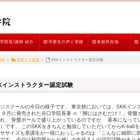
学院長/講師 紹介
卒業生の声と実績
各校所在地
ME
>
学院マメ知識
>
SKKインストラクター認定試験
KKインストラクター認定試験
ジスクールの今日の様子です。 東京校においては、SKKイン
 ９月に発売された谷口学院長著 ≪「脚にはさむだけ！」骨盤
れ、 骨盤ボールで盛り上がっているのですが、 基本になって
）です。 このSKKをきちんと勉強していただいてからK-bal
ササイズも受講生が一様におっしゃるのは 「こんなに細部に
です。 今日は秋田県からお越しの生徒さんの認定試験がありま