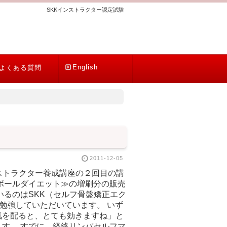
SKKインストラクター認定試験
English
よくある質問
2011-12-05
ストラクター養成講座の２回目の講
ボールダイエット≫の増刷分の販売
いるのはSKK（セルフ骨盤矯正エク
lを勉強していただいています。 いず
気を配ると、とても効きますね」と
す。 すでに、経絡リンパセルフマ