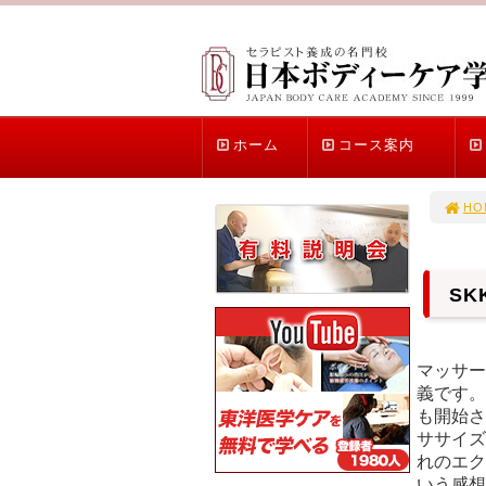
ホーム
コース案内
HO
S
マッサー
義です。
も開始さ
ササイズ
れのエク
いう感想