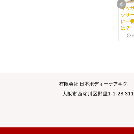
最強のコンディション
８月２５日（火） 講
マッ
の作り方
師陣も勉強しています
ッサ
に一
2013-08-19
2009-08-25
は？
2
書く
自分の枠
有限会社 日本ボディーケア学院
2010-09-29
2012-03-10
大阪市西淀川区野里1-1-28 311