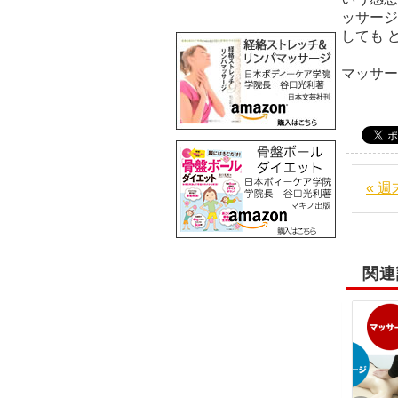
ッサージ
しても 
マッサ
« 
関連